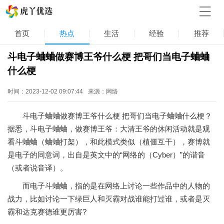
首页
热点
生活
经验
推荐
斗电子蛐蛐做赛博王爷什么梗 把哥们当电子蛐蛐
什么梗
时间：2023-12-02 09:07:44
来源：网络
斗电子蛐蛐做赛博王爷什么梗 把哥们当电子蛐蛐什么梗？
据悉，斗电子蛐蛐，做赛博王爷：大清王爷的休闲活动就是观
看斗蛐蛐（蛐蛐打架），和此模式类似（植僵互干），赛博就
是电子的同意词，出自是英文中的“网络的（Cyber）”的谐音
（或者说音译）。
而电子斗蛐蛐，指的是在网络上讨论一些作品中的人物的
战力，比如讨论一下绿巨人和灭霸对战谁能打过谁，或者是灭
霸和达克赛德谁更厉害?