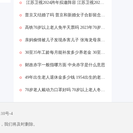
江苏卫视2024跨年拟邀阵容 江苏卫视2024跨年晚会嘉宾哪些
普京又结婚了吗 普京和新婚女子合影留念真的吗
高铁70岁以上老人免半天票吗 2023年70岁老人坐高铁有优惠吗
亲妈偷情被儿子发现杀害儿子 张海龙母亲执行死刑了吗？
30至35年工龄每月能补发多少养老金 30至35年工龄退休金多少本地
财政赤字一般指哪方面 中央赤字是什么意思
49年出生老人退休金多少钱 1954出生的老人退休金是多少
70岁老人戴动力口罩好吗 70岁以上老人冬天注意什么
110号-4
，我们将及时删除。