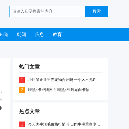
知道
朝闻
信息
教育
热门文章
1
小区禁止业主养宠物合理吗 一小区不允许业主喂养猫咪和狗狗是怎么回事
2
暗黑4卡登陆界面 暗黑4登陆界面卡顿
，
它
生
热点文章
1
今天肉牛活毛价格行情 今日肉牛毛重多少钱一斤