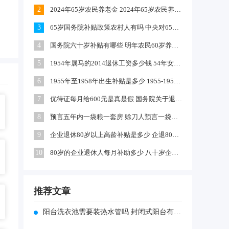
2
2024年65岁农民养老金 2024年65岁农民养老金上涨多少
。
3
65岁国务院补贴政策农村人有吗 中央对65岁以上老人有补贴吗
4
国务院六十岁补贴有哪些 明年农民60岁养老金每月领多少钱
5
1954年属马的2014退休工资多少钱 54年女马出生农村每年养老金多少
6
1955年至1958年出生补贴是多少 1955-1958年出生补贴在哪领
7
优待证每月给600元是真是假 国务院关于退伍军人每月补助文件
8
预言五年内一袋粮一套房 赊刀人预言一袋面换五栋楼真的吗
9
企业退休80岁以上高龄补贴是多少 企退80岁以上有100元补贴吗
10
80岁的企业退休人每月补助多少 八十岁企退人员补发工资吗
推荐文章
阳台洗衣池需要装热水管吗 封闭式阳台有必要贴墙砖吗