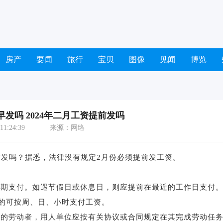
房产
要闻
旅行
宝贝
图像
见闻
博览
资早发吗 2024年二月工资提前发吗
1:24:39
来源：网络
提前发吗？据悉，法律没有规定2月份必须提前发工资。
期支付。如遇节假日或休息日，则应提前在最近的工作日支付
的可按周、日、小时支付工资。
的劳动者，用人单位应按有关协议或合同规定在其完成劳动任