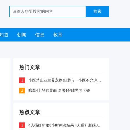
知道
朝闻
信息
教育
热门文章
1
小区禁止业主养宠物合理吗 一小区不允许业主喂养猫咪和狗狗是怎么回事
2
暗黑4卡登陆界面 暗黑4登陆界面卡顿
。
热点文章
1
4人强奸新娘8小时判决结果 4人强奸新娘8小时案件嫌疑犯判刑什么情况
务