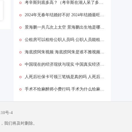
考辛斯到底多高？（考辛斯在湖人呆了多久？）
2024年无春年结婚好不好 2024年结婚最旺的黄道吉日
景海鹏一共几次上太空 景海鹏出生地是哪里的个人经历背景资料简介
公租房可以租给公职人员吗 公职人员能租住公租房吗
海底捞阿朱视频 海底捞阿朱是谁不雅视频是怎么回事？
中国现在的经济现状与现实 中国真实经济形势怎么样？
人死后社保卡可领三笔钱是真的吗 人死后社保卡里的钱怎样取出来
手术不给麻醉师小费行吗 手术为什么给麻醉师小费
110号-4
，我们将及时删除。