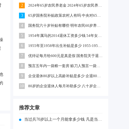
时
2
2024年65岁农民养老金 2024年65岁农民养老金上涨多少
务
3
65岁国务院补贴政策农村人有吗 中央对65岁以上老人有补贴吗
4
国务院六十岁补贴有哪些 明年农民60岁养老金每月领多少钱
5
1954年属马的2014退休工资多少钱 54年女马出生农村每年养老金多少
操
6
1955年至1958年出生补贴是多少 1955-1958年出生补贴在哪领
需
7
优待证每月给600元是真是假 国务院关于退伍军人每月补助文件
稳
8
预言五年内一袋粮一套房 赊刀人预言一袋面换五栋楼真的吗
他
9
企业退休80岁以上高龄补贴是多少 企退80岁以上有100元补贴吗
的
10
80岁的企业退休人每月补助多少 八十岁企退人员补发工资吗
推荐文章
当过兵70岁以上一个月能拿多少钱 凡是当过兵70岁后每月有多少钱