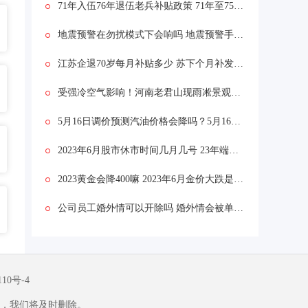
71年入伍76年退伍老兵补贴政策 71年至75年退伍军人有补偿不
地震预警在勿扰模式下会响吗 地震预警手机怎么设置
江苏企退70岁每月补贴多少 苏下个月补发退休工资吗？
受强冷空气影响！河南老君山现雨凇景观：车窗覆冰
5月16日调价预测汽油价格会降吗？5月16日油价是涨还是跌
2023年6月股市休市时间几月几号 23年端午节股市怎么放假几天几号开市
2023黄金会降400嘛 2023年6月金价大跌是真的还是假的
公司员工婚外情可以开除吗 婚外情会被单位开除吗
110号-4
，我们将及时删除。