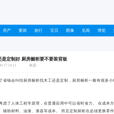
房产
要闻
旅行
宝贝
图像
见闻
博览
还是定制好 厨房橱柜要不要装背板
 17:14:11
来源：
省钱会纠结厨房橱柜找木工还是定制，厨房橱柜一般有很多小
虑了人体工程学原理，在普通应用中可以省时省力。 在成本
、辅助材料、油漆、漆器等成本。 而且定制厨柜在必须更换零