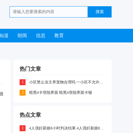
知道
朝闻
信息
教育
热门文章
1
小区禁止业主养宠物合理吗 一小区不允许业主喂养猫咪和狗狗是怎么回事
2
暗黑4卡登陆界面 暗黑4登陆界面卡顿
细
热点文章
方
1
4人强奸新娘8小时判决结果 4人强奸新娘8小时案件嫌疑犯判刑什么情况
件