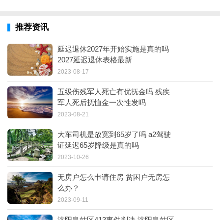
推荐资讯
延迟退休2027年开始实施是真的吗
2027延迟退休表格最新
2023-08-17
五级伤残军人死亡有优抚金吗 残疾
军人死后抚恤金一次性发吗
2023-08-21
大车司机是放宽到65岁了吗 a2驾驶
证延迟65岁降级是真的吗
2023-10-26
无房户怎么申请住房 贫困户无房怎
么办？
2023-09-11
沈阳皇姑区413事件判决 沈阳皇姑区