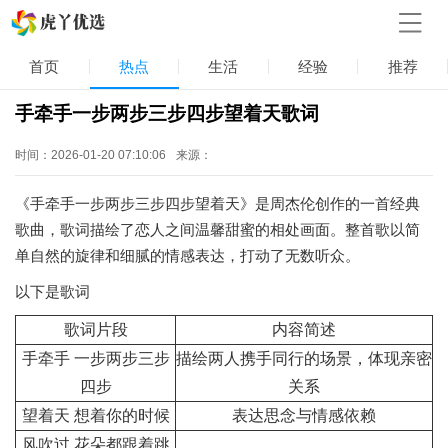
首页
热点
生活
经验
推荐
手牵手一步两步三步四步望着天歌词
时间：2026-01-20 07:10:06
来源：
《手牵手一步两步三步四步望着天》是周杰伦创作的一首经典
歌曲，歌词描绘了恋人之间温馨甜蜜的相处画面。整首歌以简
单自然的旋律和细腻的情感表达，打动了无数听众。
以下是歌词
歌词片段
内容简述
手牵手 一步两步三步
描绘两人携手同行的场景，体现亲密
四步
关系
望着天 想着你的时候
表达思念与情感依赖
风吹过 花朵都跟着跳