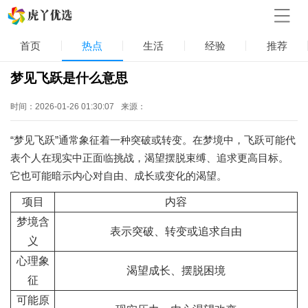
首页
热点
生活
经验
推荐
梦见飞跃是什么意思
时间：2026-01-26 01:30:07
来源：
“梦见飞跃”通常象征着一种突破或转变。在梦境中，飞跃可能代
表个人在现实中正面临挑战，渴望摆脱束缚、追求更高目标。
它也可能暗示内心对自由、成长或变化的渴望。
项目
内容
梦境含
表示突破、转变或追求自由
义
心理象
渴望成长、摆脱困境
征
可能原