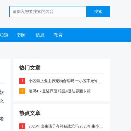
知道
朝闻
信息
教育
热门文章
1
小区禁止业主养宠物合理吗 一小区不允许业主喂养猫咪和狗狗是怎么回事
2
暗黑4卡登陆界面 暗黑4登陆界面卡顿
款
么
热点文章
老
1
2023年出生孩子有补贴政策吗 2023年生小孩有什么补贴政策