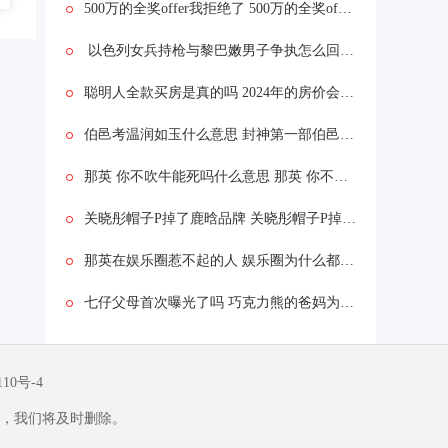
500万的全奖offer我拒绝了 500万的全奖offer我拒绝了为什么
以色列女兵持枪与黎巴嫩男子争执怎么回事 以色列女兵持枪与黎巴嫩男子争执什么情况
聪明人全款买房是真的吗 2024年的房价会怎么样
伯邑考温润如玉什么意思 封神第一部伯邑考被做成肉饼吗
那英 你不吹牛能死吗什么意思 那英 你不吹牛能死吗什么情况
关晓彤帽子P掉了鹿晗品牌 关晓彤帽子P掉了鹿晗品牌为什么
那英在娱乐圈惹不起的人 娱乐圈为什么都怕那英
七仔父母首次曝光了吗 巧克力熊的爸妈为啥是黑白的
110号-4
，我们将及时删除。