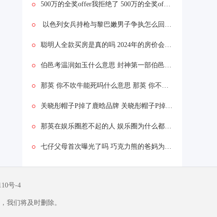
500万的全奖offer我拒绝了 500万的全奖offer我拒绝了为什么
以色列女兵持枪与黎巴嫩男子争执怎么回事 以色列女兵持枪与黎巴嫩男子争执什么情况
聪明人全款买房是真的吗 2024年的房价会怎么样
伯邑考温润如玉什么意思 封神第一部伯邑考被做成肉饼吗
那英 你不吹牛能死吗什么意思 那英 你不吹牛能死吗什么情况
关晓彤帽子P掉了鹿晗品牌 关晓彤帽子P掉了鹿晗品牌为什么
那英在娱乐圈惹不起的人 娱乐圈为什么都怕那英
七仔父母首次曝光了吗 巧克力熊的爸妈为啥是黑白的
110号-4
，我们将及时删除。