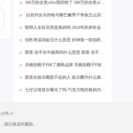
500万的全奖offer我拒绝了 500万的全奖offer我拒绝了为什么
以色列女兵持枪与黎巴嫩男子争执怎么回事 以色列女兵持枪与黎巴嫩男子争执什么情况
聪明人全款买房是真的吗 2024年的房价会怎么样
伯邑考温润如玉什么意思 封神第一部伯邑考被做成肉饼吗
那英 你不吹牛能死吗什么意思 那英 你不吹牛能死吗什么情况
关晓彤帽子P掉了鹿晗品牌 关晓彤帽子P掉了鹿晗品牌为什么
那英在娱乐圈惹不起的人 娱乐圈为什么都怕那英
七仔父母首次曝光了吗 巧克力熊的爸妈为啥是黑白的
110号-4
，我们将及时删除。