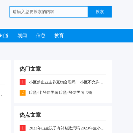
知道
朝闻
信息
教育
热门文章
1
小区禁止业主养宠物合理吗 一小区不允许业主喂养猫咪和狗狗是怎么回事
2
暗黑4卡登陆界面 暗黑4登陆界面卡顿
，
热点文章
1
2023年出生孩子有补贴政策吗 2023年生小孩有什么补贴政策