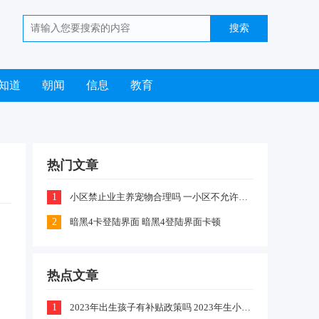
知道
朝闻
信息
教育
热门文章
1
小区禁止业主养宠物合理吗 一小区不允许业主喂养猫咪和狗狗是怎么回事
2
暗黑4卡登陆界面 暗黑4登陆界面卡顿
，
热点文章
1
2023年出生孩子有补贴政策吗 2023年生小孩有什么补贴政策