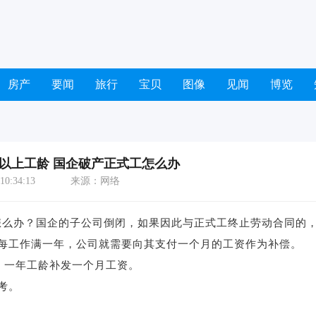
房产
要闻
旅行
宝贝
图像
见闻
博览
年以上工龄 国企破产正式工怎么办
0:34:13
来源：网络
么办？国企的子公司倒闭，如果因此与正式工终止劳动合同的
每工作满一年，公司就需要向其支付一个月的工资作为补偿。
。一年工龄补发一个月工资。
考。