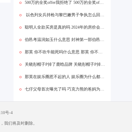
500万的全奖offer我拒绝了 500万的全奖offer我拒绝了为什么
以色列女兵持枪与黎巴嫩男子争执怎么回事 以色列女兵持枪与黎巴嫩男子争执什么情况
聪明人全款买房是真的吗 2024年的房价会怎么样
伯邑考温润如玉什么意思 封神第一部伯邑考被做成肉饼吗
那英 你不吹牛能死吗什么意思 那英 你不吹牛能死吗什么情况
关晓彤帽子P掉了鹿晗品牌 关晓彤帽子P掉了鹿晗品牌为什么
那英在娱乐圈惹不起的人 娱乐圈为什么都怕那英
七仔父母首次曝光了吗 巧克力熊的爸妈为啥是黑白的
110号-4
，我们将及时删除。