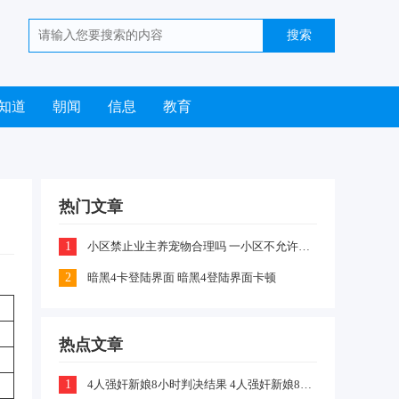
知道
朝闻
信息
教育
热门文章
1
小区禁止业主养宠物合理吗 一小区不允许业主喂养猫咪和狗狗是怎么回事
2
暗黑4卡登陆界面 暗黑4登陆界面卡顿
热点文章
1
4人强奸新娘8小时判决结果 4人强奸新娘8小时案件嫌疑犯判刑什么情况