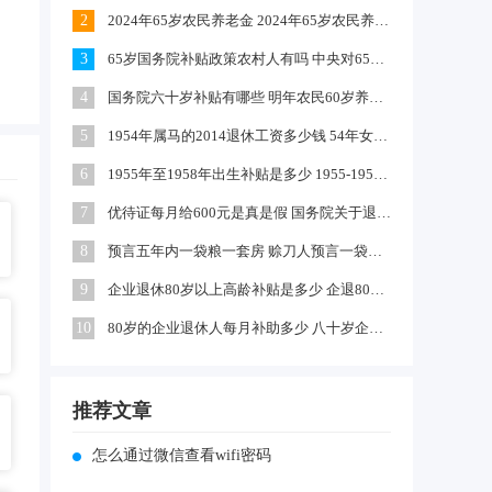
2
2024年65岁农民养老金 2024年65岁农民养老金上涨多少
3
65岁国务院补贴政策农村人有吗 中央对65岁以上老人有补贴吗
4
国务院六十岁补贴有哪些 明年农民60岁养老金每月领多少钱
5
1954年属马的2014退休工资多少钱 54年女马出生农村每年养老金多少
6
1955年至1958年出生补贴是多少 1955-1958年出生补贴在哪领
7
优待证每月给600元是真是假 国务院关于退伍军人每月补助文件
8
预言五年内一袋粮一套房 赊刀人预言一袋面换五栋楼真的吗
9
企业退休80岁以上高龄补贴是多少 企退80岁以上有100元补贴吗
10
80岁的企业退休人每月补助多少 八十岁企退人员补发工资吗
推荐文章
怎么通过微信查看wifi密码