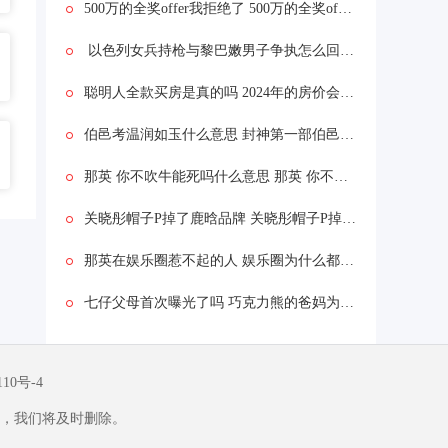
500万的全奖offer我拒绝了 500万的全奖offer我拒绝了为什么
以色列女兵持枪与黎巴嫩男子争执怎么回事 以色列女兵持枪与黎巴嫩男子争执什么情况
聪明人全款买房是真的吗 2024年的房价会怎么样
伯邑考温润如玉什么意思 封神第一部伯邑考被做成肉饼吗
那英 你不吹牛能死吗什么意思 那英 你不吹牛能死吗什么情况
关晓彤帽子P掉了鹿晗品牌 关晓彤帽子P掉了鹿晗品牌为什么
那英在娱乐圈惹不起的人 娱乐圈为什么都怕那英
七仔父母首次曝光了吗 巧克力熊的爸妈为啥是黑白的
110号-4
，我们将及时删除。