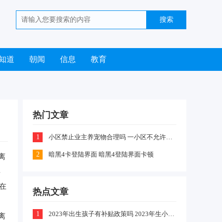
知道
朝闻
信息
教育
热门文章
1
小区禁止业主养宠物合理吗 一小区不允许业主喂养猫咪和狗狗是怎么回事
2
暗黑4卡登陆界面 暗黑4登陆界面卡顿
离
年
在
热点文章
1
2023年出生孩子有补贴政策吗 2023年生小孩有什么补贴政策
离