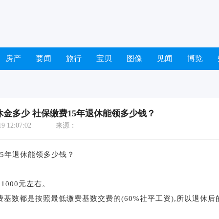
房产
要闻
旅行
宝贝
图像
见闻
博览
退休金多少 社保缴费15年退休能领多少钱？
 12:07:02
来源：
15年退休能领多少钱？
000元左右。
数都是按照最低缴费基数交费的(60%社平工资),所以退休后