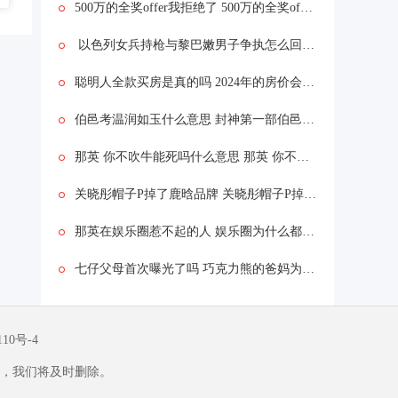
500万的全奖offer我拒绝了 500万的全奖offer我拒绝了为什么
以色列女兵持枪与黎巴嫩男子争执怎么回事 以色列女兵持枪与黎巴嫩男子争执什么情况
聪明人全款买房是真的吗 2024年的房价会怎么样
伯邑考温润如玉什么意思 封神第一部伯邑考被做成肉饼吗
那英 你不吹牛能死吗什么意思 那英 你不吹牛能死吗什么情况
关晓彤帽子P掉了鹿晗品牌 关晓彤帽子P掉了鹿晗品牌为什么
那英在娱乐圈惹不起的人 娱乐圈为什么都怕那英
七仔父母首次曝光了吗 巧克力熊的爸妈为啥是黑白的
110号-4
，我们将及时删除。