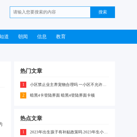
知道
朝闻
信息
教育
热门文章
1
小区禁止业主养宠物合理吗 一小区不允许业主喂养猫咪和狗狗是怎么回事
2
暗黑4卡登陆界面 暗黑4登陆界面卡顿
热点文章
的
1
2023年出生孩子有补贴政策吗 2023年生小孩有什么补贴政策