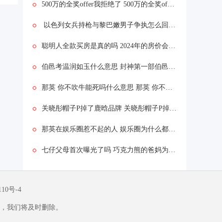
500万的全奖offer我拒绝了 500万的全奖offer我拒绝了为什么
以色列女兵持枪与黎巴嫩男子争执怎么回事 以色列女兵持枪与黎巴嫩男子争执什么情况
聪明人全款买房是真的吗 2024年的房价会怎么样
伯邑考温润如玉什么意思 封神第一部伯邑考被做成肉饼吗
那英 你不吹牛能死吗什么意思 那英 你不吹牛能死吗什么情况
关晓彤帽子P掉了鹿晗品牌 关晓彤帽子P掉了鹿晗品牌为什么
那英在娱乐圈惹不起的人 娱乐圈为什么都怕那英
七仔父母首次曝光了吗 巧克力熊的爸妈为啥是黑白的
110号-4
，我们将及时删除。