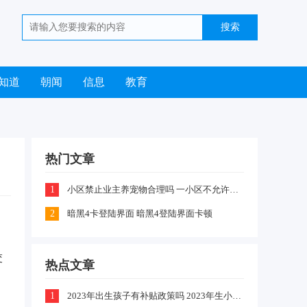
知道
朝闻
信息
教育
热门文章
1
小区禁止业主养宠物合理吗 一小区不允许业主喂养猫咪和狗狗是怎么回事
2
暗黑4卡登陆界面 暗黑4登陆界面卡顿
交
热点文章
1
2023年出生孩子有补贴政策吗 2023年生小孩有什么补贴政策