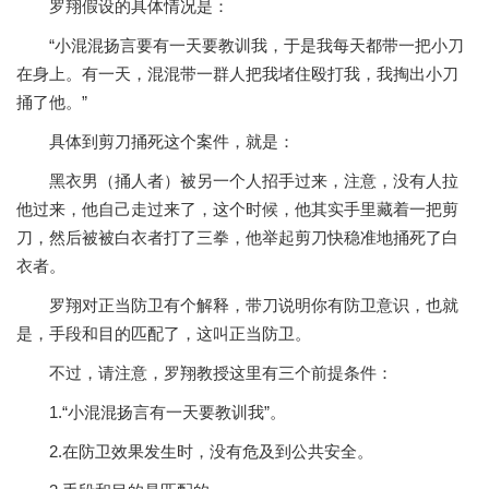
罗翔假设的具体情况是：
“小混混扬言要有一天要教训我，于是我每天都带一把小刀
在身上。有一天，混混带一群人把我堵住殴打我，我掏出小刀
捅了他。”
具体到剪刀捅死这个案件，就是：
黑衣男（捅人者）被另一个人招手过来，注意，没有人拉
他过来，他自己走过来了，这个时候，他其实手里藏着一把剪
刀，然后被被白衣者打了三拳，他举起剪刀快稳准地捅死了白
衣者。
罗翔对正当防卫有个解释，带刀说明你有防卫意识，也就
是，手段和目的匹配了，这叫正当防卫。
不过，请注意，罗翔教授这里有三个前提条件：
1.“小混混扬言有一天要教训我”。
2.在防卫效果发生时，没有危及到公共安全。