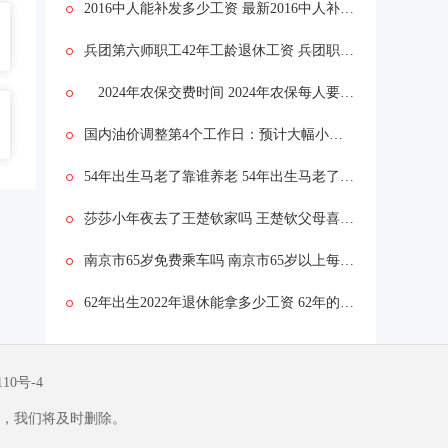
2016中人能补发多少工资 最新2016中人补发标准一览表
兵团第六师职工42年工龄退休工资 兵团职工退休金有多少
2024年农保交费时间 2024年农保每人要交多少钱？
国内油价调整第4个工作日：预计大幅小跌0.08元/升
54年出生马老了靠谁养老 54年出生马老了靠谁养老？
莎莎小年夜去了王楚钦家吗 王楚钦父母喜欢孙颖莎吗
南京市65岁免费乘车吗 南京市65岁以上每月补贴多少钱
62年出生2022年退休能拿多少工资 62年的工龄42年退休能拿多少钱
110号-4
，我们将及时删除。