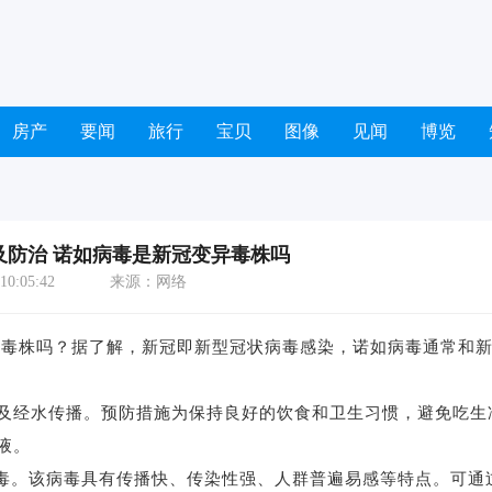
房产
要闻
旅行
宝贝
图像
见闻
博览
及防治 诺如病毒是新冠变异毒株吗
0:05:42
来源：网络
毒株吗？据了解，新冠即新型冠状病毒感染，诺如病毒通常和
经水传播。预防措施为保持良好的饮食和卫生习惯，避免吃生
液。
毒。该病毒具有传播快、传染性强、人群普遍易感等特点。可通