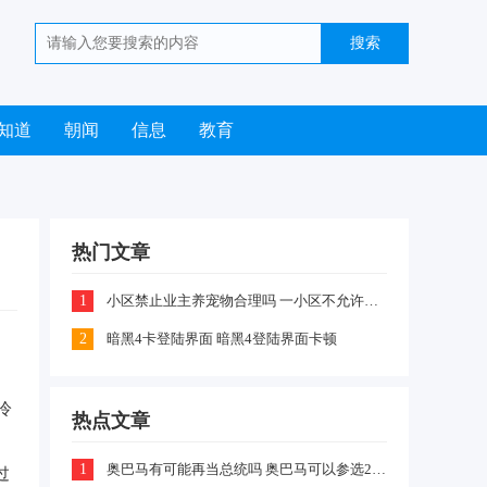
知道
朝闻
信息
教育
热门文章
1
小区禁止业主养宠物合理吗 一小区不允许业主喂养猫咪和狗狗是怎么回事
2
暗黑4卡登陆界面 暗黑4登陆界面卡顿
新
冷
热点文章
1
奥巴马有可能再当总统吗 奥巴马可以参选2024年总统吗
过