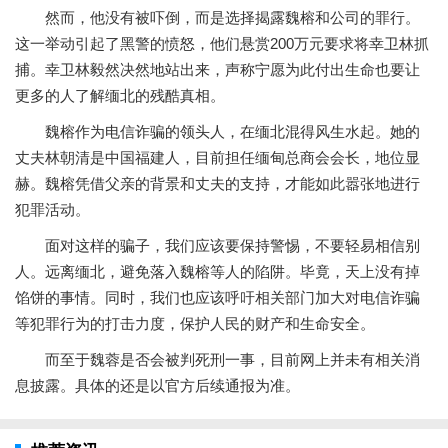
然而，他没有被吓倒，而是选择揭露魏榕和公司的罪行。
这一举动引起了黑警的愤怒，他们悬赏200万元要求将幸卫林抓
捕。幸卫林毅然决然地站出来，声称宁愿为此付出生命也要让
更多的人了解缅北的残酷真相。
魏榕作为电信诈骗的领头人，在缅北混得风生水起。她的
丈夫林朝清是中国福建人，目前担任缅甸总商会会长，地位显
赫。魏榕凭借父亲的背景和丈夫的支持，才能如此嚣张地进行
犯罪活动。
面对这样的骗子，我们应该要保持警惕，不要轻易相信别
人。远离缅北，避免落入魏榕等人的陷阱。毕竟，天上没有掉
馅饼的事情。同时，我们也应该呼吁相关部门加大对电信诈骗
等犯罪行为的打击力度，保护人民的财产和生命安全。
而至于魏蓉是否会被判死刑一事，目前网上并未有相关消
息披露。具体的还是以官方后续通报为准。