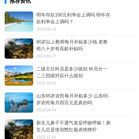
推荐资讯
明年存款100元利率会上调吗 明年存
款利率会上调吗？
2023-08-12
80岁以上教师每月补贴多少钱 老教
师八十岁有高龄补贴吗
2023-09-27
二级主任科员是多少级别 科员分一
二三四级对应什么级别
2023-10-10
山东65岁农民每月补贴多少 山东65
岁农民每月四百元是真的吗
2023-09-04
新生儿鼻子不通气老是呼哧呼哧！新
生儿总是使劲憋红脸表情狰狞
2023-11-14