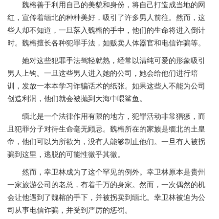
魏榕善于利用自己的美貌和身份，将自己打造成当地的网
红，宣传着缅北的种种美好，吸引了许多男人前往。然而，这
些人却不知道，一旦落入魏榕的手中，他们的生命将进入倒计
时。魏榕擅长各种犯罪手法，如贩卖人体器官和电信诈骗等。
她对这些犯罪手法驾轻就熟，经常以清纯可爱的形象吸引
男人上钩。一旦这些男人进入她的公司，她会给他们进行培
训，发放一本本学习诈骗话术的纸张。如果这些人不能为公司
创造利润，他们就会被抛到大海中喂鲨鱼。
缅北是一个法律作用有限的地方，犯罪活动非常猖獗，而
且犯罪分子对待生命毫无顾忌。魏榕所在的家族是缅北的土皇
帝，他们可以为所欲为，没有人能够制止他们。一旦有人被拐
骗到这里，逃脱的可能性微乎其微。
然而，幸卫林成为了这个罕见的例外。幸卫林原本是贵州
一家旅游公司的老总，有着千万的身家。然而，一次偶然的机
会让他遇到了魏榕的手下，并被拐卖到缅北。幸卫林被迫为公
司从事电信诈骗，并受到严厉的惩罚。