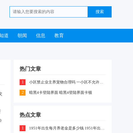
知道
朝闻
信息
教育
热门文章
1
小区禁止业主养宠物合理吗 一小区不允许业主喂养猫咪和狗狗是怎么回事
2
暗黑4卡登陆界面 暗黑4登陆界面卡顿
次
所
热点文章
0
1
1951年出生每月养老金是多少钱 1951年出生的今年怎么算养老金