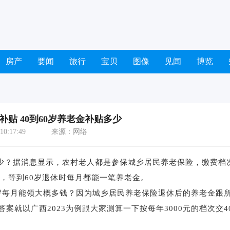
房产
要闻
旅行
宝贝
图像
见闻
博览
金补贴 40到60岁养老金补贴多少
0:17:49
来源：网络
多少？据消息显示，农村老人都是参保城乡居民养老保险，缴费档
），等到60岁退休时每月都能一笔养老金。
0岁每月能领大概多钱？因为城乡居民养老保险退休后的养老金跟
就以广西2023为例跟大家测算一下按每年3000元的档次交4