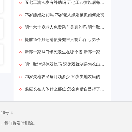
五七工满70岁有补助吗 五七工70岁以后每月多少养老金
75岁嫖娼处罚吗 75岁老人嫖娼被抓如何处罚
明年六十岁老人免费乘车是真的吗 明年取消退休老年交通卡是真的吗
提前15个月还清债务兜里只剩几百元 男子:感觉一下子天亮了
新郎一家14口惨死发生在哪个省 新郎一家14口被车撞怎么回事
明年取消退休双轨吗 退休双轨制是怎么出台的
70岁失地农民每月领多少 70岁失地农民的养老金是多少
猴痘长在人体什么部位 怎么判断自己得了猴痘？
110号-4
，我们将及时删除。