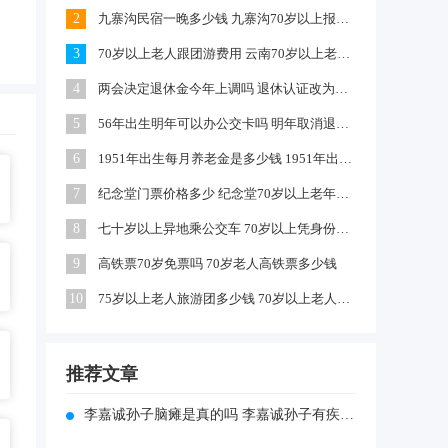
2
九寨沟民宿一晚多少钱 九寨沟70岁以上报团费多少
3
70岁以上老人跟团游费用 云南70岁以上老人旅游费用多少
4
两会决定退休金今年上调吗 退休认证改为一年两次了吗
5
56年出生明年可以办公交卡吗 明年取消退休老年交通卡是真的吗
6
1951年出生每月养老金是多少钱 1951年出生的今年怎么算养老金
7
纪念堂门票价格多少 纪念堂70岁以上老年人免票吗
8
七十岁以上异地乘公交车 70岁以上凭身份证可乘公交车吗
9
高铁票70岁免票吗 70岁老人高铁票多少钱
10
75岁以上老人旅游团多少钱 70岁以上老人去九寨沟报团多少钱
推荐文章
李嘉诚孙子脑瘫是真的吗 李嘉诚孙子有疾病吗