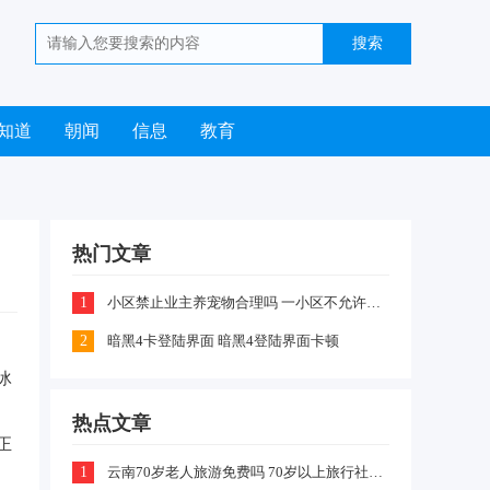
知道
朝闻
信息
教育
热门文章
1
小区禁止业主养宠物合理吗 一小区不允许业主喂养猫咪和狗狗是怎么回事
2
暗黑4卡登陆界面 暗黑4登陆界面卡顿
近
冰
热点文章
正
1
云南70岁老人旅游免费吗 70岁以上旅行社价格多少