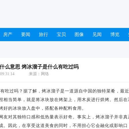
房产
要闻
旅行
宝贝
图像
见闻
博览
什么意思 烤冰溜子是什么有吃过吗
9:31:14
来源：网络
有吃过吗？据了解，烤冰溜子是一道源自中国的独特菜肴，最
程相当简单，就是将冰块放在烤架上，用木炭进行烘烤。然后在
烤好的冰块放入盘中，搭配各种配料食用。
友对其独特口感和低热量表示好奇。事实上，烤冰溜子并非真
成。因此，在享受这道美食的同时，不用担心它会融化或影响口