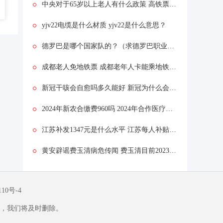
中央对于65岁以上老人有什么政策 高铁票65岁老人免费吗
yjv22电缆是什么材质 yjv22是什么意思？
德罗巴是哪个国家队的？（求德罗巴职业生涯的全数据？）
成都老人免地铁票 成都老年人卡能乘地铁吗？
新冠干咳会自愈吗多久能好 新冠为什么会出现干咳啥原因
2024年新农合缴费960吗 2024年合作医疗交960元是真的吗
江苏补发1347元是什么水平 江苏每人补贴1500元是真的吗
黄安辟谣费玉清病危传闻 费玉清目前2023身体状况如何
110号-4
，我们将及时删除。