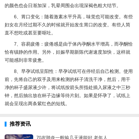
的颜色也会日渐加深，乳晕周围会出现深褐色粗大结节。
6、胃口变化：随着激素水平升高，味觉也可能改变。有些
妇女在月经过期不久的时候就开始发生胃口的改变。有些人简
直不想吃或甚至要呕吐。
7、容易疲倦：疲倦感是由于体内孕酮水平增高，而孕酮恰
恰有镇静的作用。另外，妊娠早期新陈代谢速度加快，这样就
可能感到非常疲惫。
8、早孕试纸呈阳性：早孕试纸可在停经后自己检测。使用
前，先将自己的双手及用来检测的杯子清洗干净，然后，用干
净的杯子盛尿液少许，将试纸按箭头所指处插入尿液之中三秒
钟，然后抽出放在杯子边缘等待片刻。如果是怀孕了，试纸上
就会呈现出两条紫红色的短线。
推荐资讯
70岁肺炎一般输几天液能好 老年人