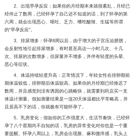
2、出现早孕反应：如果你的月经期本来就很紊乱，月经已
经停止了数周，已经怀孕了自己还不知道的话，到了怀孕的第
六周，就会出现恶心、呕吐、乏力、嗜吃酸辣、生猛等所谓
的“早孕反应”。
3、排尿增多：怀孕8周以后，由于增大的子宫压迫膀胱，
会反射性地引起排尿增多，有时甚至高达一小时几次、十几
次。排尿的次数增多，但尿量并不增多，并伴有轻度的头晕、
恶心等症状。
4、体温持续轻度升高：正常情况下，年轻女性在排卵期前
期体温较低，排卵期后体温较高。如果你的月经期已经推迟了
数周，并且感觉到没有诱因的心跳略快，就需要到药店买一支
体温计测量。假如测量结果是一连20天体温都比平常略高，并
且居高不下的话，你就极有可能怀孕了。
5、乳房变化：假如你的工作强度大，生活节奏快，已经怀
孕了八个星期尚不自知的话，乳房的异常变化对你也是一个重
要提醒。怀孕八周以上，乳房会出现胀、麻和微痒感，乳头上