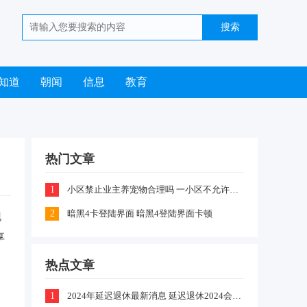
知道
朝闻
信息
教育
热门文章
1
小区禁止业主养宠物合理吗 一小区不允许业主喂养猫咪和狗狗是怎么回事
2
暗黑4卡登陆界面 暗黑4登陆界面卡顿
现
享
热点文章
1
2024年延迟退休最新消息 延迟退休2024会出台吗