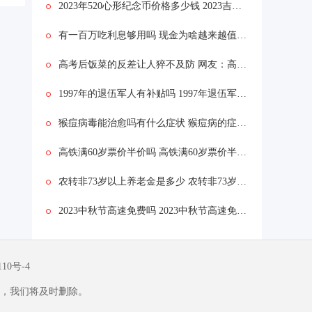
2023年520心形纪念币价格多少钱 2023吉祥文化520心形纪念币预约时间什么时候
有一百万吃利息够用吗 现金为啥越来越值钱？
高考后饭菜的反差让人猝不及防 网友：高光时刻已一去不返
1997年的退伍军人有补贴吗 1997年退伍军人有什么补贴
猴痘病毒能治愈吗有什么症状 猴痘病的症状是什么及表现是什么
高铁满60岁票价半价吗 高铁满60岁票价半价消息可靠吗
农转非73岁以上养老金是多少 农转非73岁以上每月多少钱
2023中秋节高速免费吗 2023中秋节高速免费是哪几天
110号-4
，我们将及时删除。