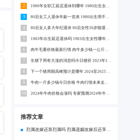
2
1980年女职工延迟退休到哪年 1980出生女工人延迟几年退休
3
80后女工人退休年龄一览表 1980出生用不用延迟退休
4
80后女人多大年纪退休 80后女性50岁能退休吗
5
1983年出生延迟退休吗 1983出生女性哪年退休
6
肉牛毛重价格最新行情 肉牛多少钱一公斤毛重
7
生猪下周有大涨的消息吗今日猪价 2023年12月份猪价预测
8
下一个猪周期高峰预计是哪年 2024至2025年母猪和仔猪行情
9
牛肉一斤多少钱今日价格 牛肉行情未来走势预测
10
2024年牛肉价格会涨吗 专家预测2024年牛肉价格
推荐文章
烈属改嫁还算烈属吗 烈属遗孀改嫁后还享受烈属待遇吗