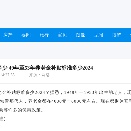
房产
要闻
旅行
宝贝
图像
见闻
博览
少 49年至53年养老金补贴标准多少2024
4:27:55
来源：网络
补贴标准多少2024？据悉，1949年一1953年出生的老人，
知青那代人，养老金都在4000元一6000元左右。现在都退休安
动等许多的优惠政策。
准）