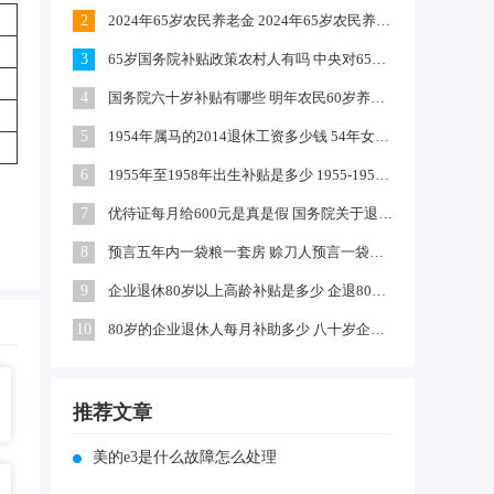
2
2024年65岁农民养老金 2024年65岁农民养老金上涨多少
3
65岁国务院补贴政策农村人有吗 中央对65岁以上老人有补贴吗
4
国务院六十岁补贴有哪些 明年农民60岁养老金每月领多少钱
5
1954年属马的2014退休工资多少钱 54年女马出生农村每年养老金多少
6
1955年至1958年出生补贴是多少 1955-1958年出生补贴在哪领
7
优待证每月给600元是真是假 国务院关于退伍军人每月补助文件
8
预言五年内一袋粮一套房 赊刀人预言一袋面换五栋楼真的吗
9
企业退休80岁以上高龄补贴是多少 企退80岁以上有100元补贴吗
10
80岁的企业退休人每月补助多少 八十岁企退人员补发工资吗
推荐文章
美的e3是什么故障怎么处理