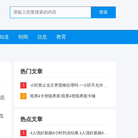
知道
朝闻
信息
教育
热门文章
1
小区禁止业主养宠物合理吗 一小区不允许业主喂养猫咪和狗狗是怎么回事
2
暗黑4卡登陆界面 暗黑4登陆界面卡顿
、志
也
热点文章
1
4人强奸新娘8小时判决结果 4人强奸新娘8小时案件嫌疑犯判刑什么情况