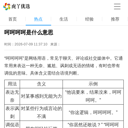
首页
热点
生活
经验
推荐
呵呵呵呵是什么意思
时间：2026-07-09 11:37:10
来源：
“呵呵呵呵”是网络用语，常见于聊天、评论或社交媒体中。它通
常用来表达一种无奈、尴尬、讽刺或无语的情绪，有时也带有
调侃的意味。具体含义需结合语境判断。
用法
含义
示例
表达无
“他说要来，结果没来，呵呵
对某事感到无能为力
奈
呵呵。”
表示讽
对某些行为或言论的
“你这逻辑，呵呵呵呵。”
刺
不满
调侃语
“你居然还敢说？” “呵呵呵