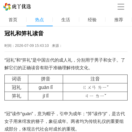
首页
热点
生活
经验
推荐
冠礼和笄礼读音
时间：2026-07-09 15:43:10
来源：
“冠礼”和“笄礼”是中国古代的成人礼，分别用于男子和女子。了
解它们的正确读音有助于准确理解传统文化。
词语
拼音
注音
冠礼
guān lǐ
ㄍㄨㄢ ㄌㄧˇ
笄礼
jī lǐ
ㄐㄧ ㄌㄧˇ
“冠”读作“guān”，意为帽子，引申为成年；“笄”读作“jī”，是古代
女子用来绾发的簪子，象征成年。两者均为传统礼仪的重要组
成部分，体现古代社会对成长的重视。