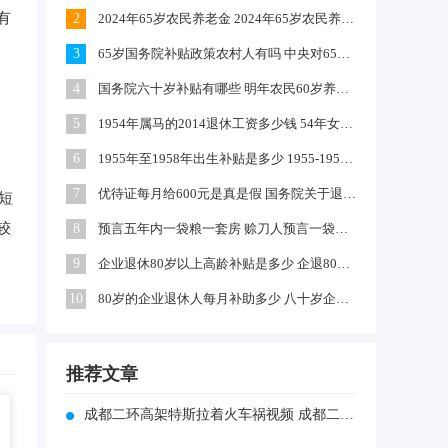
有
2
2024年65岁农民养老金 2024年65岁农民养老金上涨多少
3
65岁国务院补贴政策农村人有吗 中央对65岁以上老人有补贴吗
4
国务院六十岁补贴有哪些 明年农民60岁养老金每月领多少钱
5
1954年属马的2014退休工资多少钱 54年女马出生农村每年养老金多少
6
1955年至1958年出生补贴是多少 1955-1958年出生补贴在哪领
7
优待证每月给600元是真是假 国务院关于退伍军人每月补助文件
短
较
8
预言五年内一袋粮一套房 赊刀人预言一袋面换五栋楼真的吗
9
企业退休80岁以上高龄补贴是多少 企退80岁以上有100元补贴吗
10
80岁的企业退休人每月补助多少 八十岁企退人员补发工资吗
推荐文章
成都二环高架特斯拉着火车祸视频 成都二环高架车祸原因是什么？