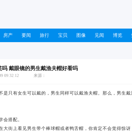
房产
要闻
旅行
宝贝
图像
见闻
博览
笑吗 戴眼镜的男生戴渔夫帽好看吗
 09:32:12
来源：
是只有女生可以戴的，男生同样可以戴渔夫帽。那么，男生戴
学会搭配。
大街上看见男生带个棒球帽或者鸭舌帽，你肯定不会觉得惊讶