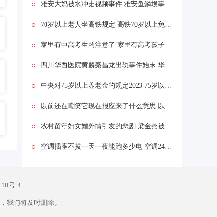
雅安大妈被水冲走视频事件 雅安鱼鳞坝事故一堆阿姨拍照被水冲走
70岁以上老人坐高铁规定 高铁70岁以上免票吗
家里有中高考生的注意了 家里有高考孩子有什么说道应该注意什么
四川华西医院黄麟秦昌龙出轨事件始末 华西医院秦昌龙照片现在怎么样了？
中央对75岁以上养老金的规定2023 75岁以上养老金标准是多少
以前还在嘲笑它现在报应来了什么意思 以前还在嘲笑它现在报应来了什么情况
农村留守妇女婚外情引发的悲剧 梁金燕被杀案怎么死的事件始末
空调插座不拔一天一夜能跑多少电 空调24小时不拔插座费多少电
110号-4
，我们将及时删除。