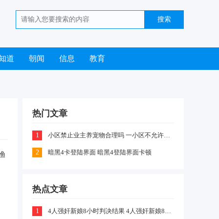
知道
朝闻
信息
教育
热门文章
1
小区禁止业主养宠物合理吗 一小区不允许业主喂养猫咪和狗狗是怎么回事
2
暗黑4卡登陆界面 暗黑4登陆界面卡顿
渔
热点文章
1
4人强奸新娘8小时判决结果 4人强奸新娘8小时案件嫌疑犯判刑什么情况