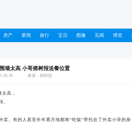
房产
要闻
旅行
宝贝
图像
见闻
博览
围墙太高 小哥摇树报送餐位置
:38:36
来源：快科技
墙太高，
得。
外卖。有的人甚至长年累月地都将“吃饭”寄托在了外卖小哥的身