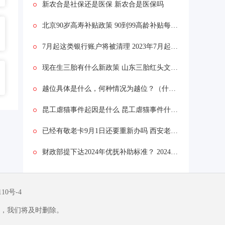
新农合是社保还是医保 新农合是医保吗
北京90岁高寿补贴政策 90到99高龄补贴每月多少钱？
7月起这类银行账户将被清理 2023年7月起这类银行账户将被清理为什么
现在生三胎有什么新政策 山东三胎红头文件下达了吗
越位具体是什么，何种情况为越位？（什么是越位？）
昆工虐猫事件起因是什么 昆工虐猫事件什么情况真假
已经有敬老卡9月1日还要重新办吗 西安老年卡9月1日是否取消
财政部提下达2024年优抚补助标准？ 2024年优抚金是多少
110号-4
，我们将及时删除。