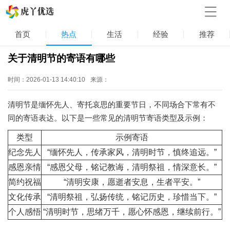
首页
热点
生活
经验
推荐
关于清明节的寄语有哪些
时间：2026-01-13 14:40:10
来源：
清明节是缅怀先人、寄托哀思的重要节日，不同场合下常有不
同的寄语表达。以下是一些常见的清明节寄语类型及示例：
类型
示例寄语
纪念先人
“缅怀先人，传承家风，清明时节，慎终追远。”
感恩亲情
“感恩父母，铭记教诲，清明祭祖，情深意长。”
简约祝福
“清明安康，愿逝者安息，生者平安。”
文化传承
“清明祭祖，弘扬传统，铭记历史，珍惜当下。”
个人感悟
“清明时节，思绪万千，愿心怀感恩，继续前行。”