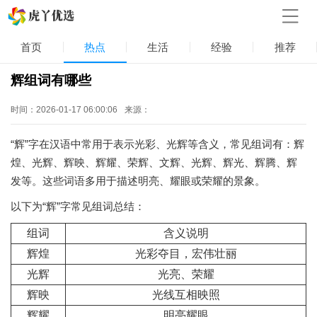
首页
热点
生活
经验
推荐
辉组词有哪些
时间：2026-01-17 06:00:06
来源：
“辉”字在汉语中常用于表示光彩、光辉等含义，常见组词有：辉
煌、光辉、辉映、辉耀、荣辉、文辉、光辉、辉光、辉腾、辉
发等。这些词语多用于描述明亮、耀眼或荣耀的景象。
以下为“辉”字常见组词总结：
组词
含义说明
辉煌
光彩夺目，宏伟壮丽
光辉
光亮、荣耀
辉映
光线互相映照
辉耀
明亮耀眼