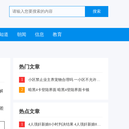
知道
朝闻
信息
教育
热门文章
1
小区禁止业主养宠物合理吗 一小区不允许业主喂养猫咪和狗狗是怎么回事
2
暗黑4卡登陆界面 暗黑4登陆界面卡顿
解
差
热点文章
1
4人强奸新娘8小时判决结果 4人强奸新娘8小时案件嫌疑犯判刑什么情况