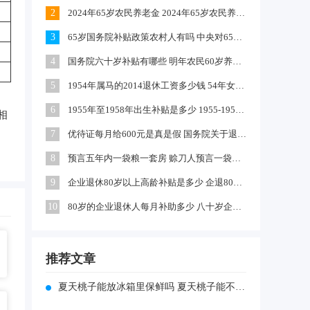
2
2024年65岁农民养老金 2024年65岁农民养老金上涨多少
3
65岁国务院补贴政策农村人有吗 中央对65岁以上老人有补贴吗
4
国务院六十岁补贴有哪些 明年农民60岁养老金每月领多少钱
5
1954年属马的2014退休工资多少钱 54年女马出生农村每年养老金多少
6
1955年至1958年出生补贴是多少 1955-1958年出生补贴在哪领
相
7
优待证每月给600元是真是假 国务院关于退伍军人每月补助文件
8
预言五年内一袋粮一套房 赊刀人预言一袋面换五栋楼真的吗
9
企业退休80岁以上高龄补贴是多少 企退80岁以上有100元补贴吗
10
80岁的企业退休人每月补助多少 八十岁企退人员补发工资吗
推荐文章
夏天桃子能放冰箱里保鲜吗 夏天桃子能不能放冰箱里保鲜