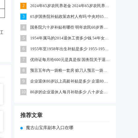
2
2024年65岁农民养老金 2024年65岁农民养老金上涨多少
3
65岁国务院补贴政策农村人有吗 中央对65岁以上老人有补贴吗
4
国务院六十岁补贴有哪些 明年农民60岁养老金每月领多少钱
江
5
1954年属马的2014退休工资多少钱 54年女马出生农村每年养老金多少
6
1955年至1958年出生补贴是多少 1955-1958年出生补贴在哪领
7
优待证每月给600元是真是假 国务院关于退伍军人每月补助文件
8
预言五年内一袋粮一套房 赊刀人预言一袋面换五栋楼真的吗
9
企业退休80岁以上高龄补贴是多少 企退80岁以上有100元补贴吗
10
80岁的企业退休人每月补助多少 八十岁企退人员补发工资吗
推荐文章
魔古山宝库副本入口在哪