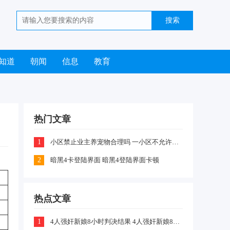
知道
朝闻
信息
教育
热门文章
1
小区禁止业主养宠物合理吗 一小区不允许业主喂养猫咪和狗狗是怎么回事
2
暗黑4卡登陆界面 暗黑4登陆界面卡顿
热点文章
1
4人强奸新娘8小时判决结果 4人强奸新娘8小时案件嫌疑犯判刑什么情况