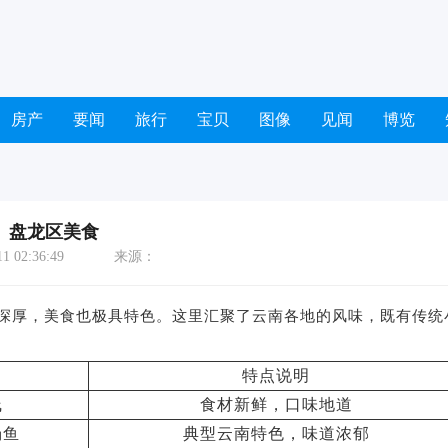
房产
要闻
旅行
宝贝
图像
见闻
博览
盘龙区美食
 02:36:49
来源：
深厚，美食也极具特色。这里汇聚了云南各地的风味，既有传统
特点说明
线
食材新鲜，口味地道
汤鱼
典型云南特色，味道浓郁