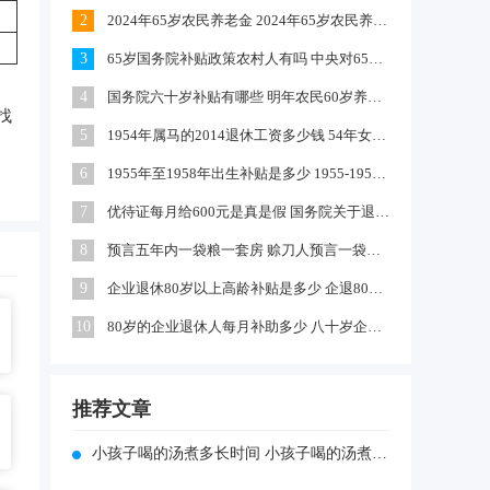
2
2024年65岁农民养老金 2024年65岁农民养老金上涨多少
3
65岁国务院补贴政策农村人有吗 中央对65岁以上老人有补贴吗
4
国务院六十岁补贴有哪些 明年农民60岁养老金每月领多少钱
找
5
1954年属马的2014退休工资多少钱 54年女马出生农村每年养老金多少
6
1955年至1958年出生补贴是多少 1955-1958年出生补贴在哪领
7
优待证每月给600元是真是假 国务院关于退伍军人每月补助文件
8
预言五年内一袋粮一套房 赊刀人预言一袋面换五栋楼真的吗
9
企业退休80岁以上高龄补贴是多少 企退80岁以上有100元补贴吗
10
80岁的企业退休人每月补助多少 八十岁企退人员补发工资吗
推荐文章
小孩子喝的汤煮多长时间 小孩子喝的汤煮多久的时间合适