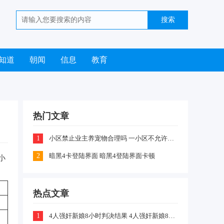
知道
朝闻
信息
教育
热门文章
1
小区禁止业主养宠物合理吗 一小区不允许业主喂养猫咪和狗狗是怎么回事
2
暗黑4卡登陆界面 暗黑4登陆界面卡顿
小
热点文章
1
4人强奸新娘8小时判决结果 4人强奸新娘8小时案件嫌疑犯判刑什么情况