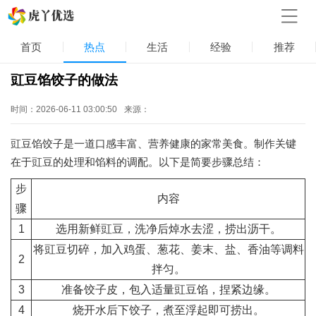
首页
热点
生活
经验
推荐
豇豆馅饺子的做法
时间：2026-06-11 03:00:50
来源：
豇豆馅饺子是一道口感丰富、营养健康的家常美食。制作关键
在于豇豆的处理和馅料的调配。以下是简要步骤总结：
步
内容
骤
1
选用新鲜豇豆，洗净后焯水去涩，捞出沥干。
将豇豆切碎，加入鸡蛋、葱花、姜末、盐、香油等调料
2
拌匀。
3
准备饺子皮，包入适量豇豆馅，捏紧边缘。
4
烧开水后下饺子，煮至浮起即可捞出。