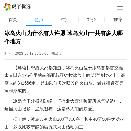
首页
热点
生活
经验
推荐
冰岛火山为什么有人许愿 冰岛火山一共有多大哪
个地方
时间：2023-11-13 20:20:09
来源：
【导读】想必大家都知道，冰岛火山位于冰岛首都雷克雅
未克以东125公里的南部亚菲亚德拉冰盖上的艾雅法拉火山，高
度大约为1666米，是由以前多次喷发的火山灰、岩浆和岩石等
沉积形成的。
冰岛位于北极圈边缘，但有北大西洋暖流所以气温适中，
这里火山很多，温泉遍布，这是恋人们的最爱。
据了解，冰岛共有火山200至300座，其中40至50座为活火
山，多以比较宁静的溢流式火山活动为主。