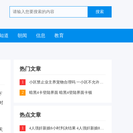
知道
朝闻
信息
教育
热门文章
1
小区禁止业主养宠物合理吗 一小区不允许业主喂养猫咪和狗狗是怎么回事
2
暗黑4卡登陆界面 暗黑4登陆界面卡顿
下
时
热点文章
1
4人强奸新娘8小时判决结果 4人强奸新娘8小时案件嫌疑犯判刑什么情况
天