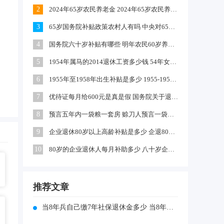
2
2024年65岁农民养老金 2024年65岁农民养老金上涨多少
3
65岁国务院补贴政策农村人有吗 中央对65岁以上老人有补贴吗
4
国务院六十岁补贴有哪些 明年农民60岁养老金每月领多少钱
5
1954年属马的2014退休工资多少钱 54年女马出生农村每年养老金多少
6
1955年至1958年出生补贴是多少 1955-1958年出生补贴在哪领
7
优待证每月给600元是真是假 国务院关于退伍军人每月补助文件
8
预言五年内一袋粮一套房 赊刀人预言一袋面换五栋楼真的吗
9
企业退休80岁以上高龄补贴是多少 企退80岁以上有100元补贴吗
10
80岁的企业退休人每月补助多少 八十岁企退人员补发工资吗
推荐文章
当8年兵自己缴7年社保退休金多少 当8年兵一共给多少钱