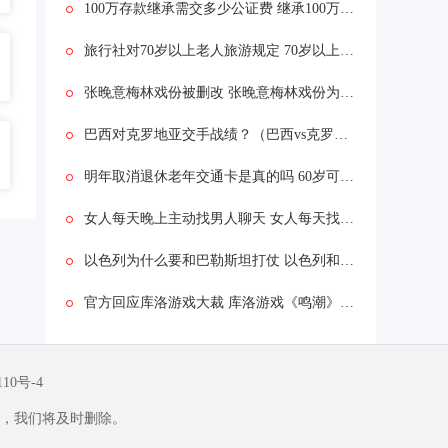
100万存款继承需交多少公证费 继承100万要交多少公证费
旅行社对70岁以上老人旅游规定 70岁以上老人旅游需要什么手续
张晚意梅林戏份被删改 张晚意梅林戏份为什么被删改原因
巴西对克罗地亚交手战绩？（巴西vs克罗地亚男足比分？）
明年取消退休老年交通卡是真的吗 60岁可凭身份证免费坐公交吗
女人每天晚上主动找男人聊天 女人每天找你聊天是什么意思？
以色列为什么要和巴勒斯坦打仗 以色列和巴勒斯坦冲突的原因
官方回应库洛游戏大裁 库洛游戏《鸣潮》引热议
110号-4
，我们将及时删除。