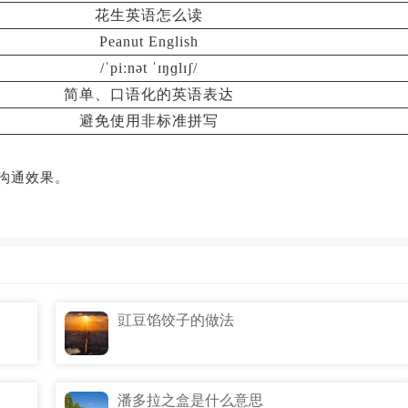
花生英语怎么读
Peanut English
/ˈpiːnət ˈɪŋɡlɪʃ/
简单、口语化的英语表达
避免使用非标准拼写
沟通效果。
豇豆馅饺子的做法
潘多拉之盒是什么意思