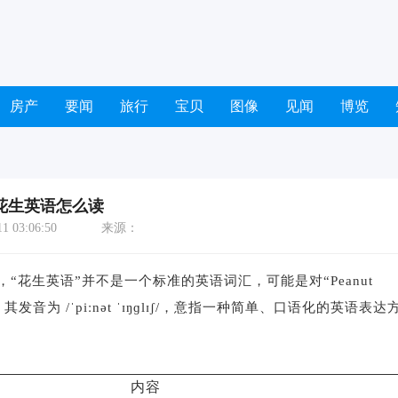
房产
要闻
旅行
宝贝
图像
见闻
博览
花生英语怎么读
 03:06:50
来源：
“花生英语”并不是一个标准的英语词汇，可能是对“Peanut
h”，其发音为 /ˈpiːnət ˈɪŋɡlɪʃ/，意指一种简单、口语化的英语表达
内容