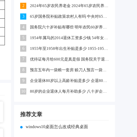
2
2024年65岁农民养老金 2024年65岁农民养老金上涨多少
3
65岁国务院补贴政策农村人有吗 中央对65岁以上老人有补贴吗
4
国务院六十岁补贴有哪些 明年农民60岁养老金每月领多少钱
5
1954年属马的2014退休工资多少钱 54年女马出生农村每年养老金多少
6
1955年至1958年出生补贴是多少 1955-1958年出生补贴在哪领
7
优待证每月给600元是真是假 国务院关于退伍军人每月补助文件
8
预言五年内一袋粮一套房 赊刀人预言一袋面换五栋楼真的吗
9
企业退休80岁以上高龄补贴是多少 企退80岁以上有100元补贴吗
10
80岁的企业退休人每月补助多少 八十岁企退人员补发工资吗
推荐文章
windows10桌面怎么改成经典桌面