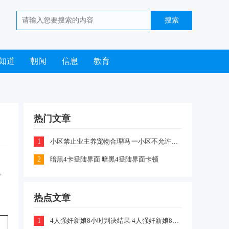
知道
朝闻
信息
教育
热门文章
1
小区禁止业主养宠物合理吗 一小区不允许业主喂养猫咪和狗狗是怎么回事
2
暗黑4卡登陆界面 暗黑4登陆界面卡顿
方
热点文章
1
4人强奸新娘8小时判决结果 4人强奸新娘8小时案件嫌疑犯判刑什么情况