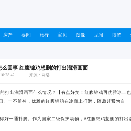
房产
要闻
旅行
宝贝
图像
见闻
博览
怎么回事 红腹锦鸡想删的打出溜滑画面
0:28:42
来源：网络
的打出溜滑画面什么情况？【有点好笑！红腹锦鸡再优雅冰上
画。一不留神，优雅的红腹锦鸡在冰面上打滑，随后赶紧为自
得好一通扑腾。作为国家二级保护动物，#红腹锦鸡想删的打出