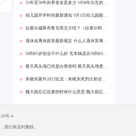
55年至58年的养老金是多少 1958年出生的人能享受高龄补贴吗
幼儿园开学时间最新通知 9月1日幼儿园能开学吗？
拉塞尔威斯布鲁克英文介绍？（拉塞尔和湖人签约了几年？）
退休改离休政策最新规定 什么人退休算离休？
50到65岁创业干什么好 无本钱适合50到65岁的人创业具体有哪些？
蔡天凤头颅已经是白骨状吗 蔡天凤头颅煮熟吃了吗
朱晓东案件2023近况：朱晓东死刑注射还是枪决 上海冰柜杀妻案执行死刑了吗什么时候
魏大勋忘记还麦的时候什么意思 魏大勋忘记还麦的时候什么情况
110号-4
，我们将及时删除。