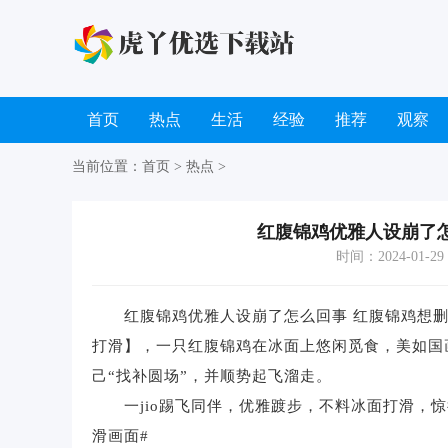
首页
热点
生活
经验
推荐
观察
当前位置：
首页
>
热点
>
红腹锦鸡优雅人设崩了
时间：2024-01-29 1
红腹锦鸡优雅人设崩了怎么回事 红腹锦鸡想删
打滑】，一只红腹锦鸡在冰面上悠闲觅食，美如国
己“找补圆场”，并顺势起飞溜走。
一jio踢飞同伴，优雅踱步，不料冰面打滑，惊
滑画面#