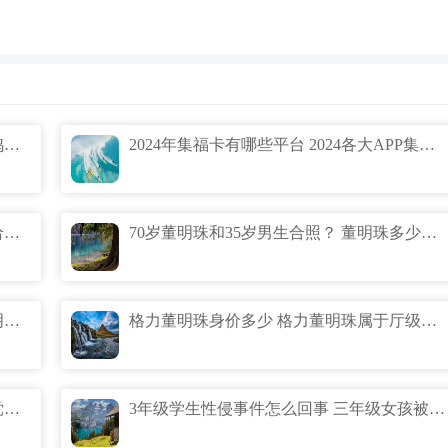
红腹锦鸡优雅人设崩了怎么回事 红腹锦鸡想删的打出溜滑画面
2024年集福卡有哪些平台 2024各大APP集卡活动汇总
抖音万能卡能送人吗 抖音万能卡怎么送给别人
70岁董明珠和35岁男生合照？ 董明珠多少岁了还不退休
董明珠现在老公是朱江洪吗 朱江洪和董明珠是什么关系
格力董明珠身价多少 格力董明珠属于厅级干部吗
格力董明珠一年收入多少 格力董明珠是党员吗
3年级学生性侵事件怎么回事 三年级女孩被性侵事件什么情况始末