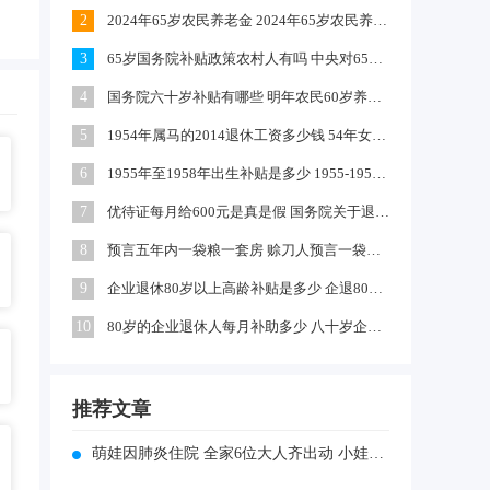
2
2024年65岁农民养老金 2024年65岁农民养老金上涨多少
3
65岁国务院补贴政策农村人有吗 中央对65岁以上老人有补贴吗
4
国务院六十岁补贴有哪些 明年农民60岁养老金每月领多少钱
5
1954年属马的2014退休工资多少钱 54年女马出生农村每年养老金多少
6
1955年至1958年出生补贴是多少 1955-1958年出生补贴在哪领
7
优待证每月给600元是真是假 国务院关于退伍军人每月补助文件
8
预言五年内一袋粮一套房 赊刀人预言一袋面换五栋楼真的吗
9
企业退休80岁以上高龄补贴是多少 企退80岁以上有100元补贴吗
10
80岁的企业退休人每月补助多少 八十岁企退人员补发工资吗
推荐文章
萌娃因肺炎住院 全家6位大人齐出动 小娃肺炎是不是要住院