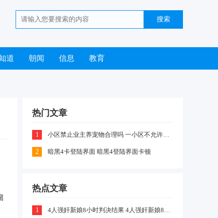
知道
朝闻
信息
教育
热门文章
1
小区禁止业主养宠物合理吗 一小区不允许业主喂养猫咪和狗狗是怎么回事
2
暗黑4卡登陆界面 暗黑4登陆界面卡顿
也
热点文章
溜
1
4人强奸新娘8小时判决结果 4人强奸新娘8小时案件嫌疑犯判刑什么情况